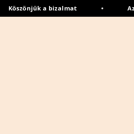
öszönjük a bizalmat
•
Az Op