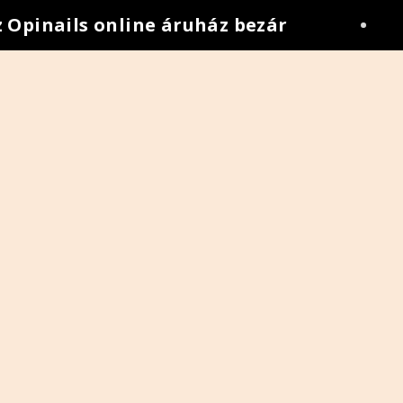
inails online áruház bezár
•