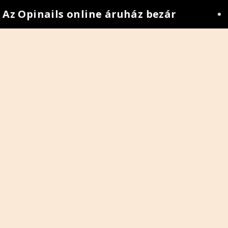
z Opinails online áruház bezár
•