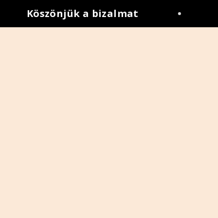
Köszönjük a bizalmat
•
A