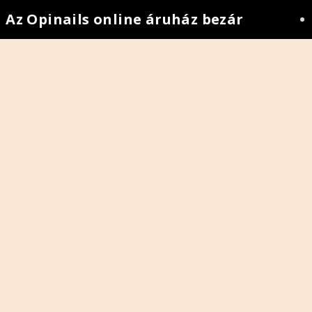
z Opinails online áruház bezár
•