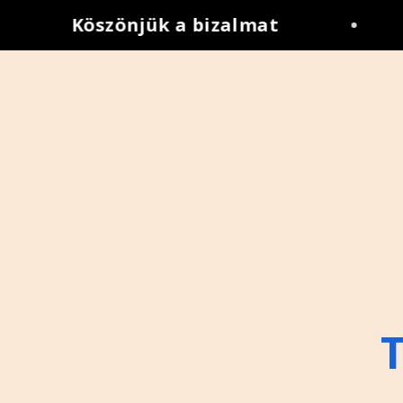
Köszönjük a bizalmat
•
T